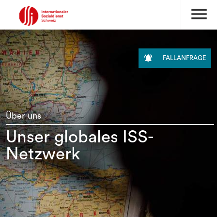
menu

FALLANFRAGE
Über uns
Unser globales ISS-
Netzwerk