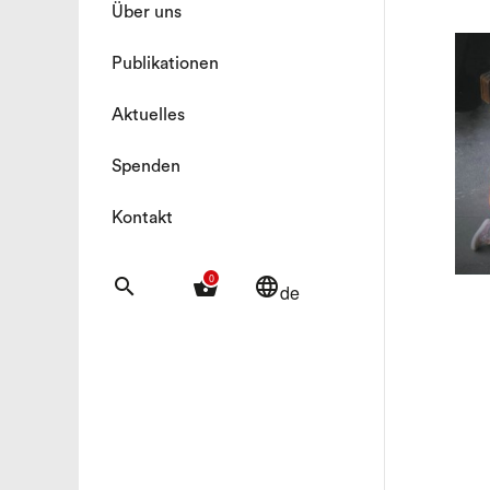
Über uns
Publikationen
Aktuelles
Spenden
Kontakt
0
search
shopping_basket
language
de