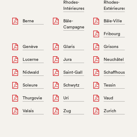
Rhodes-
Rhodes-
Intérieures
Extérieures
Berne
Bâle-
Bâle-Ville
Campagne
Fribourg
Genève
Glaris
Grisons
Lucerne
Jura
Neuchâtel
Nidwald
Saint-Gall
Schaffhouse
Soleure
Schwytz
Tessin
Thurgovie
Uri
Vaud
Valais
Zug
Zurich