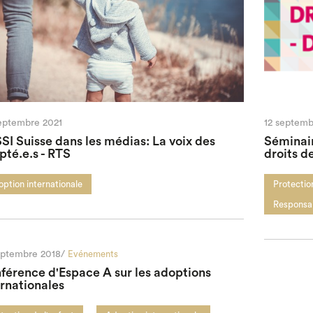
eptembre 2021
12 septemb
SSI Suisse dans les médias: La voix des
Séminair
pté.e.s - RTS
droits de
ption internationale
Protection
Responsab
eptembre 2018/
Evénements
férence d'Espace A sur les adoptions
ernationales