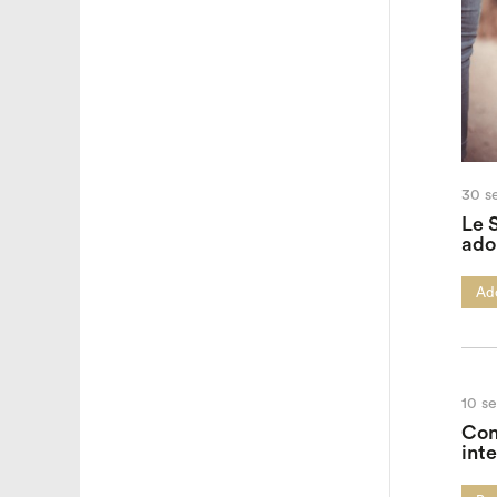
30 s
Le 
ado
Ado
10 s
Con
int