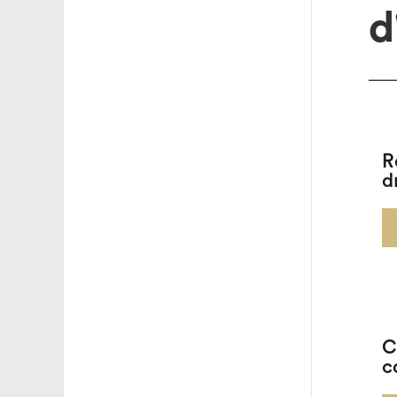
d
R
d
C
c