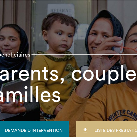
énéficiaires
arents, couple
amilles

DEMANDE D'INTERVENTION
LISTE DES PRESTATI