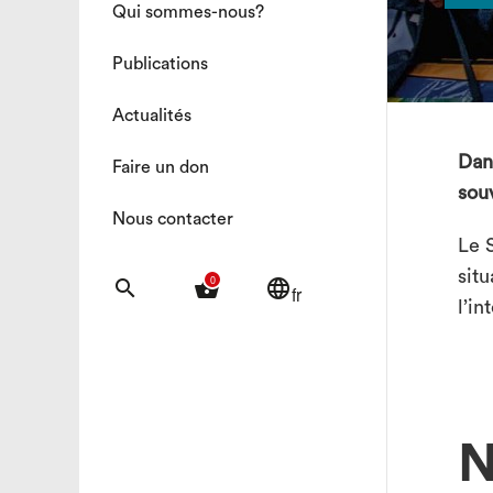
Qui sommes-nous?
Publications
Actualités
Dans
Faire un don
sou
Nous contacter
Le S
situ
0
search
shopping_basket
language
fr
l’in
N