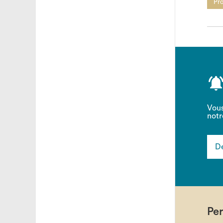
Pro
Vous
notr
De
Pe