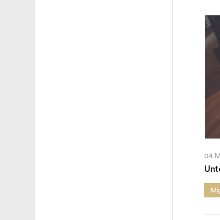
04 M
Unt
Mi