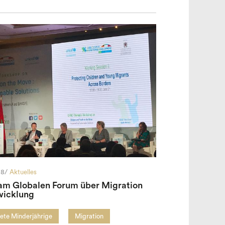
18/
Aktuelles
 am Globalen Forum über Migration
wicklung
ete Minderjährige
Migration