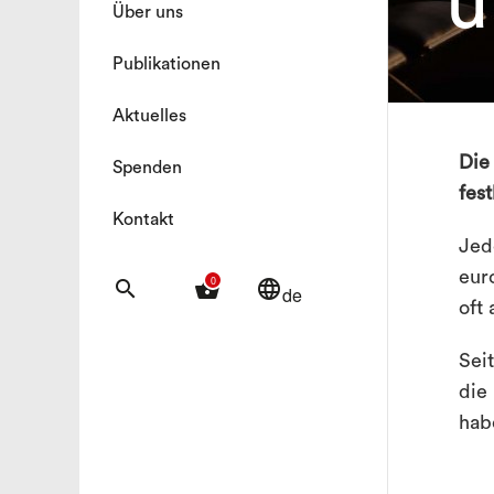
u
Über uns
Publikationen
Aktuelles
Die
Spenden
fest
Kontakt
Jed
eur
0
search
shopping_basket
language
de
oft 
Sei
die
hab