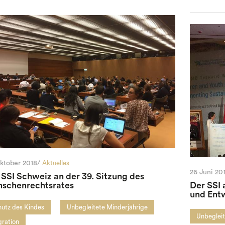
ktober 2018/
Aktuelles
26 Juni 20
 SSI Schweiz an der 39. Sitzung des
schenrechtsrates
Der SSI
und Ent
hutz des Kindes
Unbegleitete Minderjährige
Unbegleit
gration