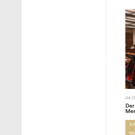
04 O
Der
Men
Sc
Mi