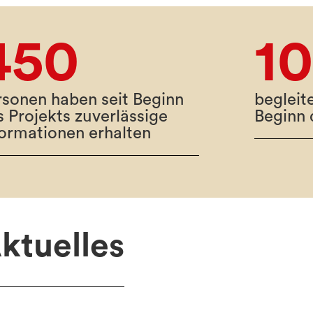
450
1
rsonen haben seit Beginn
begleit
s Projekts zuverlässige
Beginn 
formationen erhalten
ktuelles