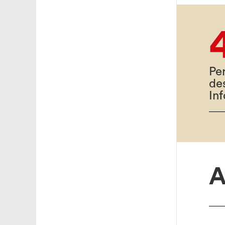
Pe
de
In
A