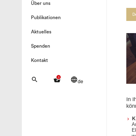
Über uns
D
Publikationen
Aktuelles
Spenden
Kontakt
0
search
shopping_basket
language
de
In I
kön
K
A
E
w