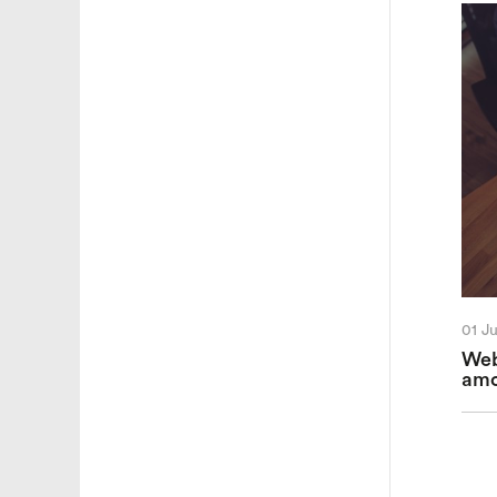
01 J
Web
amo