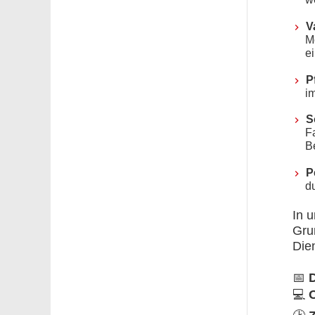
V
M
e
P
i
S
F
B
P
d
In 
Gru
Die
📅
💻
O