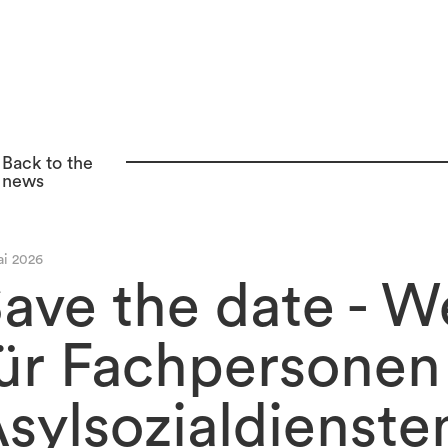
Back to the
news
ai 2026
ave the date - W
ür Fachpersonen
sylsozialdienste