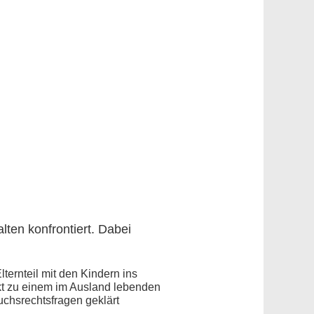
search
alten konfrontiert. Dabei
ternteil mit den Kindern ins
kt zu einem im Ausland lebenden
suchsrechtsfragen geklärt