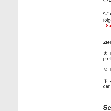
🕑
Z
👉
fol
- Su
Zie
🎯
D
prof
🎯
E
🎯
A
der
Se