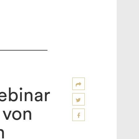
ebinar
 von
n