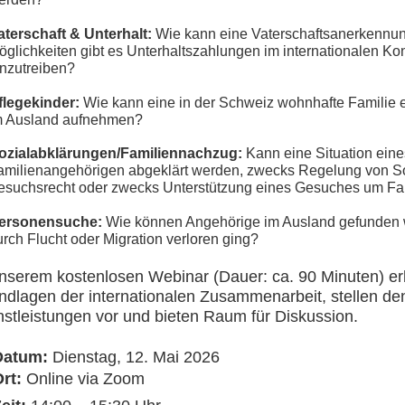
aterschaft & Unterhalt:
Wie kann eine Vaterschaftsanerkennu
öglichkeiten gibt es Unterhaltszahlungen im internationalen Ko
inzutreiben?
flegekinder:
Wie kann eine in der Schweiz wohnhafte Familie 
m Ausland aufnehmen?
ozialabklärungen/Familiennachzug:
Kann eine Situation ein
amilienangehörigen abgeklärt werden, zwecks Regelung von So
esuchsrecht oder zwecks Unterstützung eines Gesuches um F
ersonensuche:
Wie können Angehörige im Ausland gefunden 
urch Flucht oder Migration verloren ging?
unserem kostenlosen Webinar (Dauer: ca. 90 Minuten) erlä
ndlagen der internationalen Zusammenarbeit, stellen d
nstleistungen vor und bieten Raum für Diskussion.
Datum:
Dienstag, 12. Mai 2026
rt:
Online via Zoom