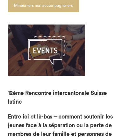
Mineur-e-s non accompagné-e-s
12ème Rencontre intercantonale Suisse
latine
Entre ici et là-bas – comment soutenir les
search
jeunes face à la séparation ou la perte de
membres de leur famille et personnes de